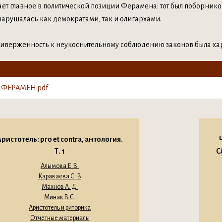
ет главное в политической позиции Ферамена: тот был поборником
нарушалась как демократами, так и олигархами.
риверженность к неукоснительному соблюдению законов была хар
 ФЕРАМЕН.pdf
ристотель: pro et contra, антология.
Т. 1
С
Алымова Е.В.
Караваева С. В
Махнов А. Д.
Минак В.С.
Аристотель и риторика
Отчетные материалы