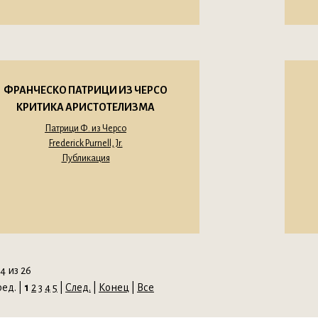
ФРАНЧЕСКО ПАТРИЦИ ИЗ ЧЕРСО
КРИТИКА АРИСТОТЕЛИЗМА
Патрици Ф. из Черсо
Frederick Purnell, Jr.
Публикация
4 из 26
ед. |
1
2
3
4
5
|
След.
|
Конец
|
Все