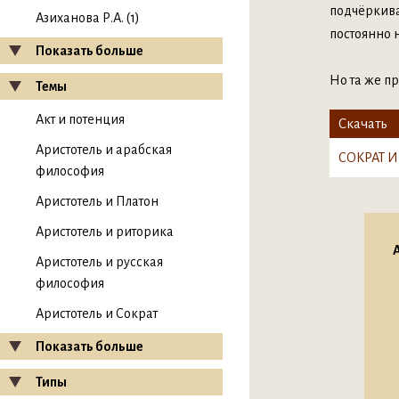
подчёркива
Азиханова Р.А. (1)
постоянно 
Показать больше
Но та же п
Темы
Акт и потенция
Скачать
Аристотель и арабская
СОКРАТ И
философия
Аристотель и Платон
Аристотель и риторика
А
Аристотель и русская
философия
Аристотель и Сократ
Показать больше
Типы