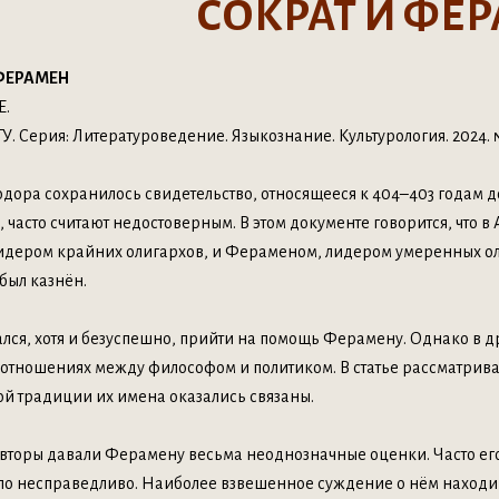
СОКРАТ И ФЕ
 ФЕРАМЕН
Е.
У. Серия: Литературоведение. Языкознание. Культурология. 2024. № 
одора сохранилось свидетельство, относящееся к 404–403 годам 
, часто считают недостоверным. В этом документе говорится, что
идером крайних олигархов, и Фераменом, лидером умеренных оли
был казнён.
ался, хотя и безуспешно, прийти на помощь Ферамену. Однако в 
отношениях между философом и политиком. В статье рассматривае
й традиции их имена оказались связаны.
вторы давали Ферамену весьма неоднозначные оценки. Часто его
ло несправедливо. Наиболее взвешенное суждение о нём находим