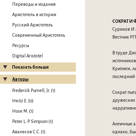
Переводы и издания
Аристотель в истории
СОКРАТ И
Русский Аристотель
Суриков И.
Современный Аристотель
Вестник РГГ
Ресурсы
В труде Ди
Digital Aristotel
источников
Показать больше
Критием, л
последний 
Авторы
Frederick Purnell, Jr. (1)
Сократ пыт
дружеских 
Heitz E. (0)
нарративно
Hose M. (1)
Peter L. P. Simpson (1)
Античные а
Аванесов С.С. (1)
однако, бы