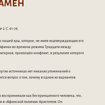
РАМЕН
2. С. 61-76.
до нашей эры, которое, не имея подтверждающих его
 в Афинах во времена режима Тридцати между
гархов, произошёл конфликт, в результате которого
других источниках нет никаких упоминаний о
тся вопрос о том, почему в одном из вариантов
 воспринимали как беспринципного человека, что,
 в «Афинской политии» Аристотеля. Он