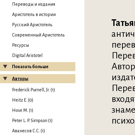
Переводы и издания
Аристотель в истории
Татья
Русский Аристотель
антич
Современный Аристотель
перев
Ресурсы
Перев
Digital Aristotel
Автор
Показать больше
издат
Авторы
Перев
Frederick Purnell, Jr. (1)
входя
Heitz E. (0)
знаме
Hose M. (1)
психо
Peter L. P. Simpson (1)
Аванесов С.С. (1)