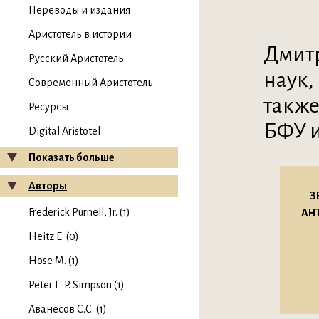
Переводы и издания
Аристотель в истории
Дмитр
Русский Аристотель
наук,
Современный Аристотель
также
Ресурсы
БФУ и
Digital Aristotel
Показать больше
Авторы
З
Frederick Purnell, Jr. (1)
АН
Heitz E. (0)
Hose M. (1)
Peter L. P. Simpson (1)
Аванесов С.С. (1)