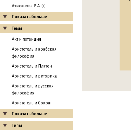
Азиханова Р.А. (1)
Показать больше
Темы
Акт и потенция
Аристотель и арабская
философия
Аристотель и Платон
Аристотель и риторика
Аристотель и русская
философия
Аристотель и Сократ
Показать больше
Типы