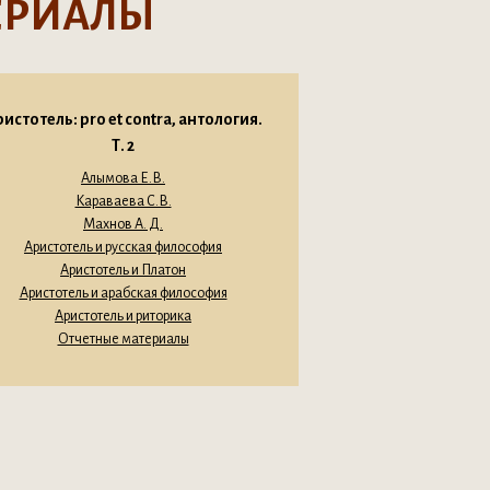
ЕРИАЛЫ
истотель: pro et contra, антология.
Т. 2
Алымова Е.В.
Караваева С.В.
Махнов А. Д.
Аристотель и русская философия
Аристотель и Платон
Аристотель и арабская философия
Аристотель и риторика
Отчетные материалы