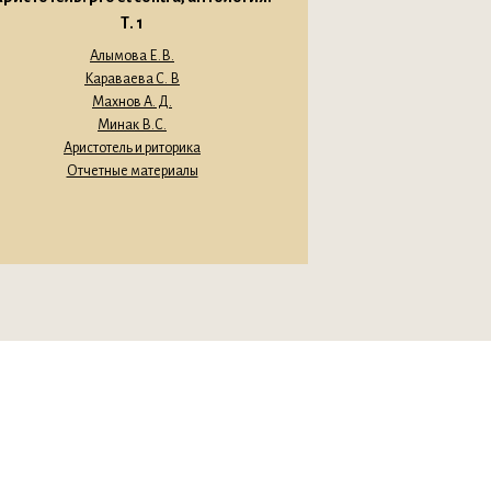
Т. 1
Алымова Е.В.
Караваева С. В
Махнов А. Д.
Минак В.С.
Аристотель и риторика
Отчетные материалы