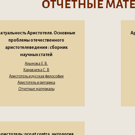
ОТЧЕТНЫЕ МАТ
ктуальность Аристотеля. Основные
Ар
проблемы отече ственного
аристотелеведения : сборник
научных статей
Алымова Е.В.
Караваева С. В
Аристотель и русская философия
Аристотель и риторика
Отчетные материалы
ристотель: pro et contra, антология.