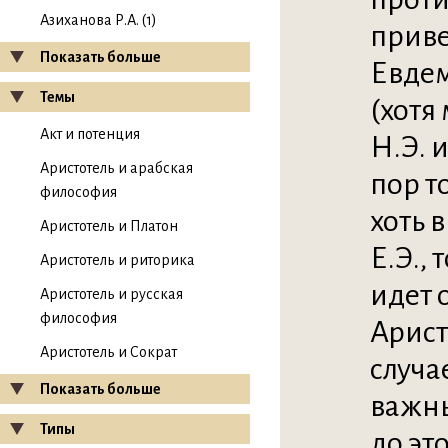
Азиханова Р.А. (1)
приве
Показать больше
Евдем
Темы
(хотя 
Акт и потенция
Н.Э. и
Аристотель и арабская
пор т
философия
хоть 
Аристотель и Платон
Е.Э.,
Аристотель и риторика
идет 
Аристотель и русская
философия
Арист
Аристотель и Сократ
случа
Показать больше
важны
Типы
до эт