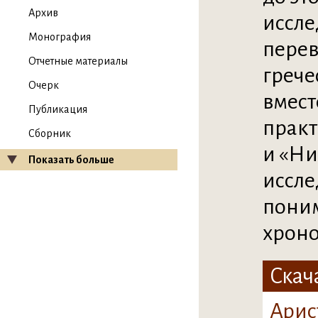
Архив
иссле
Монография
перев
Отчетные материалы
грече
Очерк
вмест
Публикация
практ
Сборник
и «Ни
Показать больше
иссле
поним
хроно
Скач
Арис