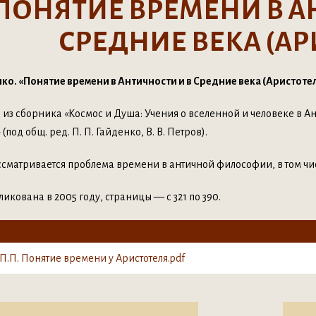
ПОНЯТИЕ ВРЕМЕНИ В А
СРЕДНИЕ ВЕКА (АР
енко. «Понятие времени в Античности и в Средние века (Аристоте
та из сборника «Космос и Душа: Учения о вселенной и человеке в А
(под общ. ред. П. П. Гайденко, В. В. Петров).
ассматривается проблема времени в античной философии, в том ч
ликована в 2005 году, страницы — с 321 по 390.
П.П. Понятие времени у Аристотеля.pdf