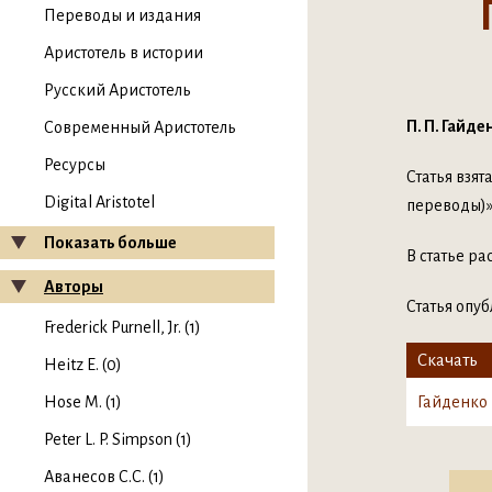
Переводы и издания
Аристотель в истории
Русский Аристотель
П. П. Гайд
Современный Аристотель
Ресурсы
Статья взя
Digital Aristotel
переводы)» 
Показать больше
В статье р
Авторы
Статья опуб
Frederick Purnell, Jr. (1)
Скачать
Heitz E. (0)
Hose M. (1)
Гайденко 
Peter L. P. Simpson (1)
Аванесов С.С. (1)