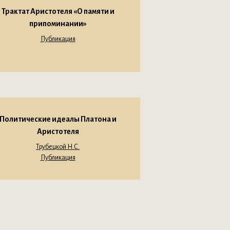
Трактат Аристотеля «О памяти и
припоминании»
Публикация
Политические идеалы Платона и
Аристотеля
Трубецкой Н.С.
Публикация