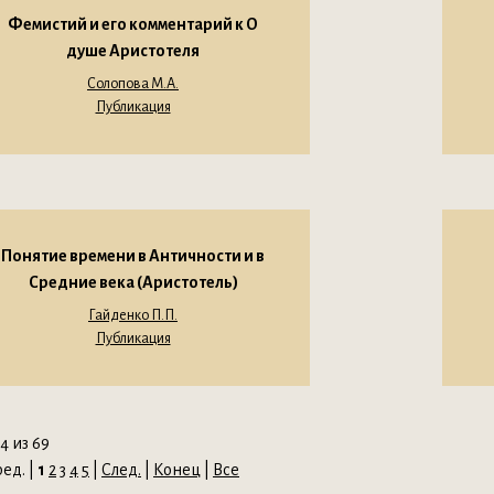
Фемистий и его комментарий к О
душе Аристотеля
Солопова М.А.
Публикация
Понятие времени в Античности и в
Средние века (Аристотель)
Гайденко П.П.
Публикация
4 из 69
ед. |
1
2
3
4
5
|
След.
|
Конец
|
Все